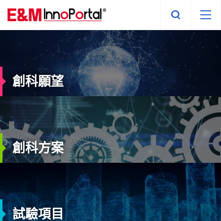
Skip
to
main
content
創科願望
創科方案
試驗項目