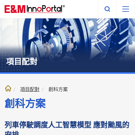
跳
至
內
文
部
份
項目配對
項目配對
創科方案
創科方案
列車停駛調度人工智慧模型 應對颱風的