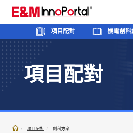
跳
至
內
文
項目配對
機電創科
部
份
項目配對
創科願望
香港
機電創科專區
5G應用
焦點
創科方
大灣區
機電創
智能建
聯絡我
項目配對
創科方案