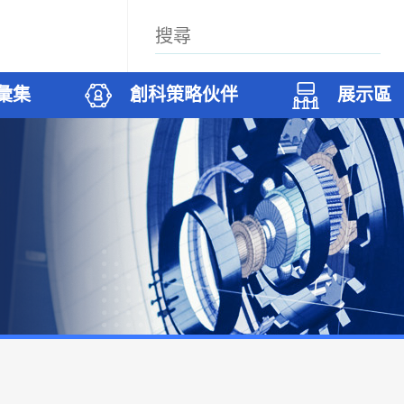
彙集
創科策略伙伴
展示區
案
科廊
築
們
試驗項目
無人機和機器人