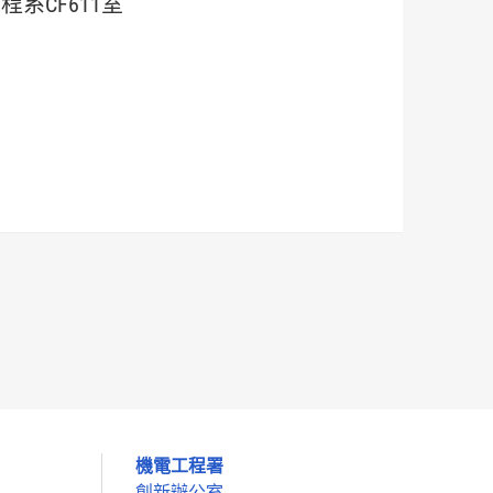
系CF611室
機電工程署
創新辦公室