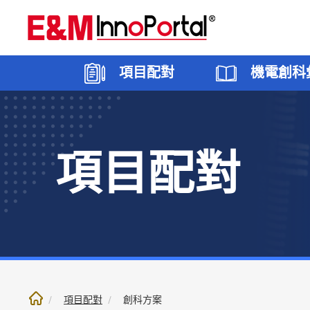
跳
至
內
文
項目配對
機電創科
部
份
項目配對
創科願望
香港
機電創科專區
5G應用
焦點
創科方
大灣區
機電創
智能建
聯絡我
項目配對
創科方案