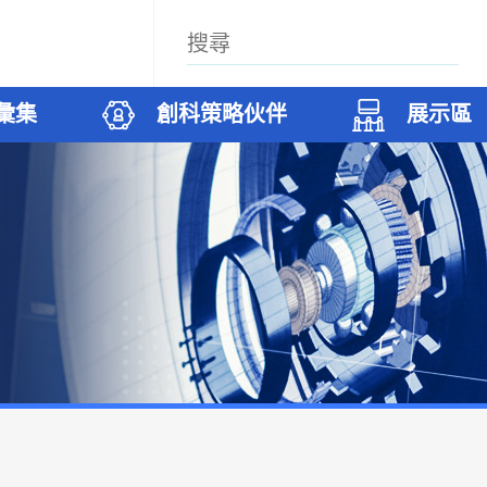
彙集
創科策略伙伴
展示區
案
科廊
築
們
試驗項目
無人機和機器人