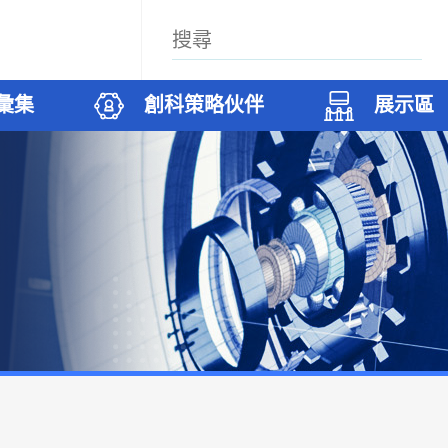
彙集
創科策略伙伴
展示區
案
科廊
築
們
試驗項目
無人機和機器人