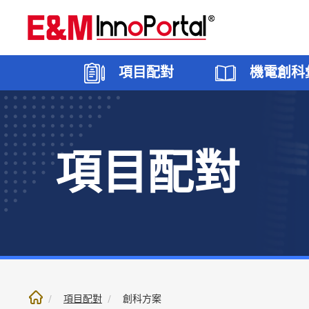
跳
至
內
文
項目配對
機電創科
部
份
項目配對
創科願望
香港
機電創科專區
5G應用
焦點
創科方
大灣區
機電創
智能建
聯絡我
項目配對
創科方案