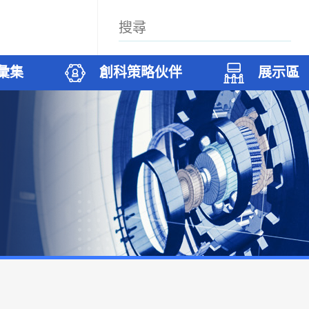
彙集
創科策略伙伴
展示區
案
科廊
築
們
試驗項目
無人機和機器人