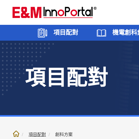
跳
至
內
文
項目配對
機電創科
部
份
項目配對
創科願望
香港
機電創科專區
5G應用
焦點
創科方
大灣區
機電創
智能建
聯絡我
項目配對
創科方案