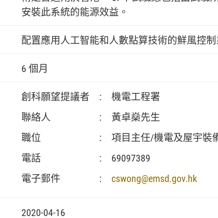
安裝此系統的能源效益。
配置應用人工智能和人數點算技術的鮮風控制
6 個月
創科願望提議者
:
機電工程署
聯絡人
:
黃卓燊先生
職位
:
項目主任/機電及屋宇裝備
電話
:
69097389
電子郵件
:
cswong@emsd.gov.hk
2020-04-16