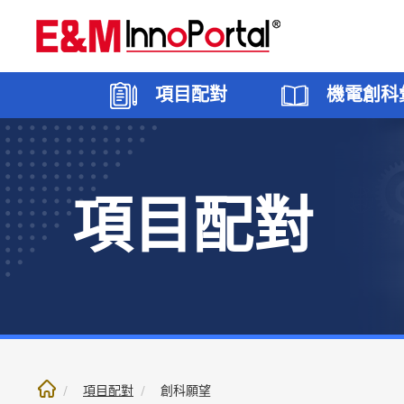
跳
至
內
文
項目配對
機電創科
部
份
項目配對
創科願望
香港
機電創科專區
5G應用
焦點
創科方
大灣區
機電創
智能建
聯絡我
項目配對
創科願望