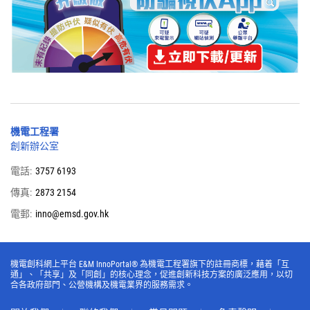
機電工程署
創新辦公室
電話:
3757 6193
傳真:
2873 2154
電郵:
inno@emsd.gov.hk
機電創科網上平台 E&M InnoPortal® 為機電工程署旗下的註冊商標，藉着「互
通」、「共享」及「同創」的核心理念，促進創新科技方案的廣泛應用，以切
合各政府部門、公營機構及機電業界的服務需求。