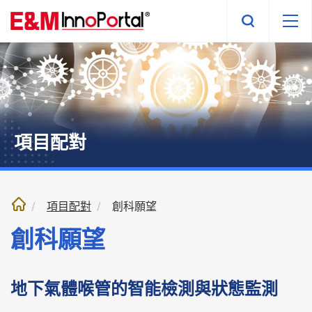
跳
至
內
文
部
份
項目配對
項目配對
創科願望
創科願望
地下氣體喉管的智能檢測與狀態監測