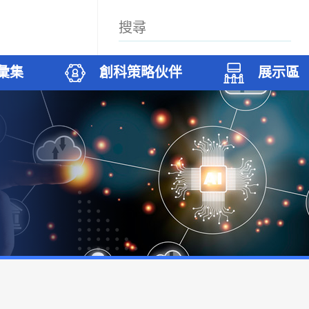
彙集
創科策略伙伴
展示區
案
科廊
築
們
試驗項目
無人機和機器人