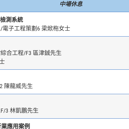
中場休息
徵檢測系統
/電子工程策劃6 梁焮柂女士
綜合工程/F3 區津鋮先生
女士
2 陳龍威先生
F/3 林凱鵬先生
-行業應用案例