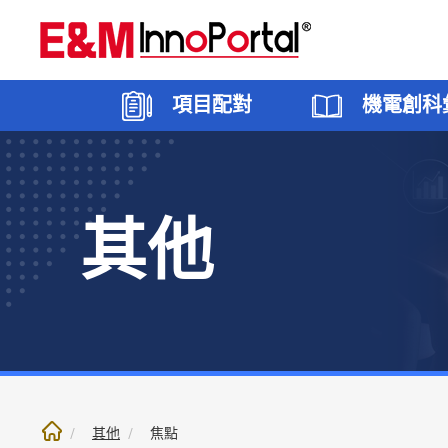
跳
至
內
文
項目配對
機電創科
部
份
其他
創科願望
香港
機電創科專區
5G應用
焦點
創科方
大灣區
機電創
智能建
聯絡我
其他
焦點